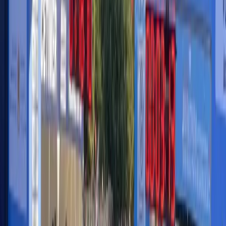
Nathalie Mauclair a participé aux 20 km de Paris cette
année.
Autre exemple marquant :
Barbara Humbert
. La détentrice du
record du monde des 24 heures en master 9 n’a enfilé ses chaussures
de marathonienne qu’à 43 ans. Pas d’historique d’athlète de haut
niveau, juste l’envie de se tester. Depuis, la doyenne du Marathon de
Paris 2024 a enchaîné les épreuves, prouvant qu’il n’est jamais trop
tard pour écrire son histoire sur 42,195 km. Son récit a inspiré des
milliers de coureurs et coureuses, convaincus que la quarantaine
peut marquer non pas la fin d’un cycle, mais le début d’une
aventure.